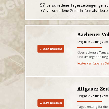
57
verschiedene Tageszeitungen gena
77
verschiedene Zeitschriften als ideal
Aachener Vo
Originale Zeitung vom
überregionale Tagesz
und umliegende Reg
letztes verfügbares Or
Allgäuer Zei
Originale Zeitung vom
Tageszeitung für die