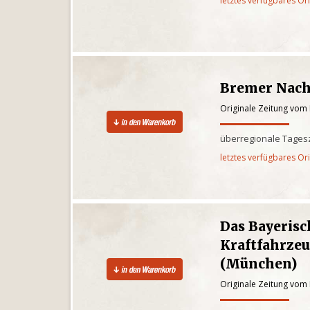
letztes verfügbares Or
Bremer Nach
Originale Zeitung vom
überregionale Tages
letztes verfügbares Or
Das Bayerisc
Kraftfahrze
(München)
Originale Zeitung vom