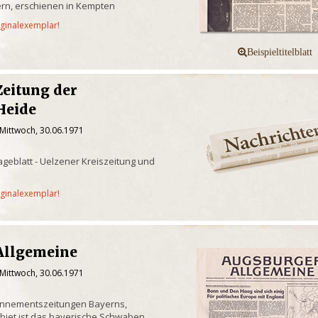
rn, erschienen in Kempten
iginalexemplar!
Zeitung der
Heide
 Mittwoch, 30.06.1971
geblatt - Uelzener Kreiszeitung und
iginalexemplar!
Allgemeine
 Mittwoch, 30.06.1971
onnementszeitungen Bayerns,
biet ist das bayerische Schwaben