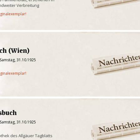
andweiter Verbreitung
iginalexemplar!
ch (Wien)
 Samstag, 31.10.1925
iginalexemplar!
sbuch
 Samstag, 31.10.1925
othek des Allgäuer Tagblatts