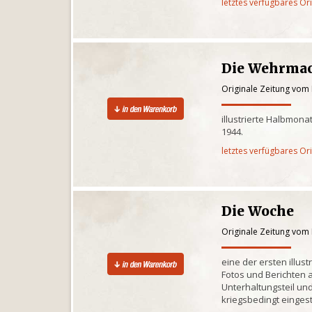
letztes verfügbares Or
Die Wehrma
Originale Zeitung vom
illustrierte Halbmona
1944.
letztes verfügbares Or
Die Woche
Originale Zeitung vom
eine der ersten illus
Fotos und Berichten
Unterhaltungsteil un
kriegsbedingt eingest