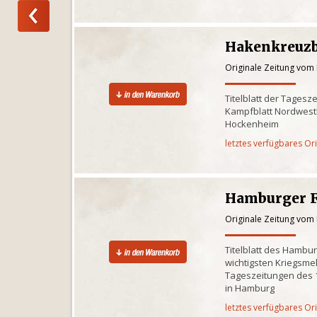
Hakenkreuz
Originale Zeitung vom
Titelblatt der Tagesz
Kampfblatt Nordwes
Hockenheim
letztes verfügbares Or
Hamburger 
Originale Zeitung vom
Titelblatt des Hambu
wichtigsten Kriegsm
Tageszeitungen des 1
in Hamburg
letztes verfügbares Or