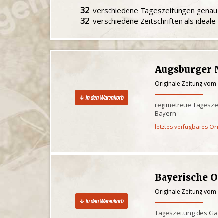
32
verschiedene Tageszeitungen gena
32
verschiedene Zeitschriften als ideal
Augsburger 
Originale Zeitung vom
regimetreue Tagesze
Bayern
letztes verfügbares Or
Bayerische 
Originale Zeitung vom
Tageszeitung des Ga