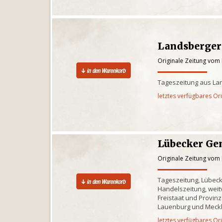
Landsberger
Originale Zeitung vom
Tageszeitung aus La
letztes verfügbares Or
Lübecker Ge
Originale Zeitung vom
Tageszeitung, Lübec
Handelszeitung, weitv
Freistaat und Provinz
Lauenburg und Meck
letztes verfügbares Or