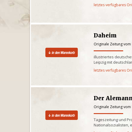
letztes verfügbares Or
Daheim
Originale Zeitung vom
illustriertes deutsche
Leipzig mit deutschl
letztes verfügbares Or
Der Aleman
Originale Zeitung vom
Tageszeitung und P
Nationalsozialisten, 