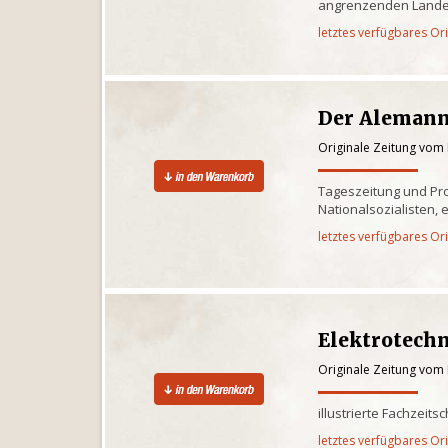
angrenzenden Lande
letztes verfügbares Or
Der Aleman
Originale Zeitung vom
Tageszeitung und P
Nationalsozialisten, 
letztes verfügbares Or
Elektrotechn
Originale Zeitung vom
illustrierte Fachzeitsc
letztes verfügbares Or