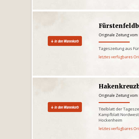
Fürstenfeldb
Originale Zeitung vom
Tageszeitung aus Fü
letztes verfügbares Or
Hakenkreuz
Originale Zeitung vom
Titelblatt der Tagesz
Kampfblatt Nordwes
Hockenheim
letztes verfügbares Or