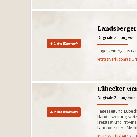
Landsberger
Originale Zeitung vom
Tageszeitung aus La
letztes verfügbares Or
Lübecker Ge
Originale Zeitung vom
Tageszeitung, Lübec
Handelszeitung, weitv
Freistaat und Provinz
Lauenburg und Meck
letztes verfügbares Or