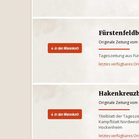
Fürstenfeldb
Originale Zeitung vom
Tageszeitung aus Fü
letztes verfügbares Or
Hakenkreuz
Originale Zeitung vom
Titelblatt der Tagesz
Kampfblatt Nordwes
Hockenheim
letztes verfügbares Or