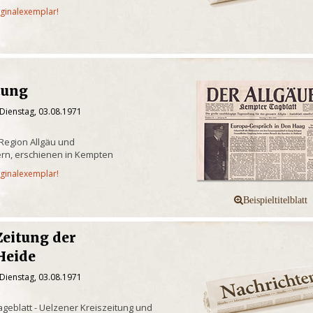
iginalexemplar!
tung
Dienstag, 03.08.1971
 Region Allgäu und
rn, erschienen in Kempten
iginalexemplar!
Zeitung der
Heide
Dienstag, 03.08.1971
geblatt - Uelzener Kreiszeitung und