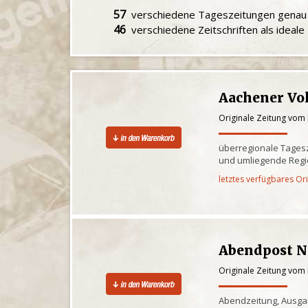
57
verschiedene Tageszeitungen gena
46
verschiedene Zeitschriften als ideal
Aachener Vo
Originale Zeitung vom 
überregionale Tagesz
und umliegende Reg
letztes verfügbares Or
Abendpost N
Originale Zeitung vom 
Abendzeitung, Ausg