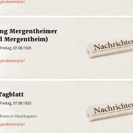
iginalexemplar!
ung Mergentheimer
ad Mergentheim)
Freitag, 07.08.1925
iginalexemplar!
Tagblatt
Freitag, 07.08.1925
ilheim in Oberbayern
iginalexemplar!