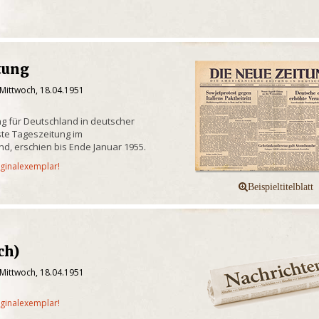
tung
 Mittwoch, 18.04.1951
g für Deutschland in deutscher
te Tageszeitung im
d, erschien bis Ende Januar 1955.
iginalexemplar!
ch)
 Mittwoch, 18.04.1951
iginalexemplar!