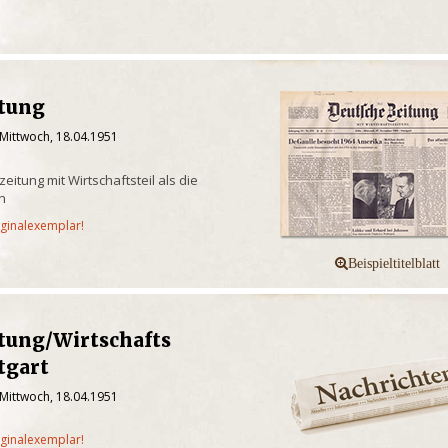
itung
 Mittwoch, 18.04.1951
itung mit Wirtschaftsteil als die
en
iginalexemplar!
tung/Wirtschafts
tgart
 Mittwoch, 18.04.1951
iginalexemplar!