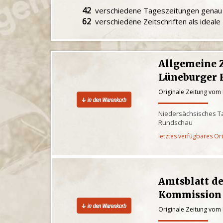
42
verschiedene Tageszeitungen gena
62
verschiedene Zeitschriften als ideal
Allgemeine 
Lüneburger 
Originale Zeitung vom
Niedersächsisches Ta
Rundschau
letztes verfügbares Or
Amtsblatt de
Kommission 
Originale Zeitung vom