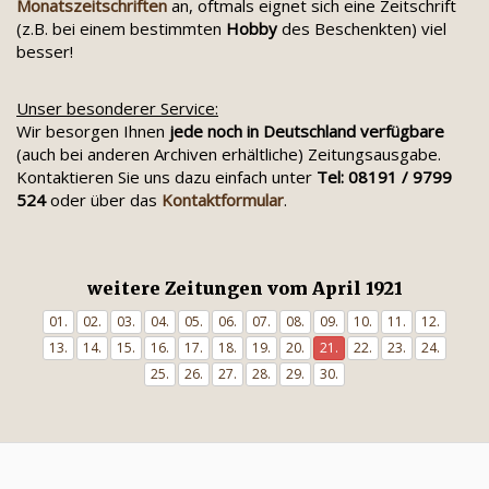
Monatszeitschriften
an, oftmals eignet sich eine Zeitschrift
(z.B. bei einem bestimmten
Hobby
des Beschenkten) viel
besser!
Unser besonderer Service:
Wir besorgen Ihnen
jede noch in Deutschland verfügbare
(auch bei anderen Archiven erhältliche) Zeitungsausgabe.
Kontaktieren Sie uns dazu einfach unter
Tel: 08191 / 9799
524
oder über das
Kontaktformular
.
weitere Zeitungen vom April 1921
01.
02.
03.
04.
05.
06.
07.
08.
09.
10.
11.
12.
13.
14.
15.
16.
17.
18.
19.
20.
21.
22.
23.
24.
25.
26.
27.
28.
29.
30.