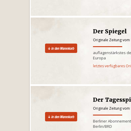
Der Spiegel
Originale Zeitung vom
auflagenstärkstes d
Europa
letztes verfügbares Or
Der Tagessp
Originale Zeitung vom
Berliner Abonnementz
Berlin/BRD