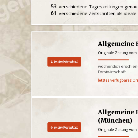
53
verschiedene Tageszeitungen gena
61
verschiedene Zeitschriften als ideal
Allgemeine F
Originale Zeitung vom
wöchentlich erschien
Forstwirtschaft
letztes verfügbares Or
Allgemeine F
(München)
Originale Zeitung vom