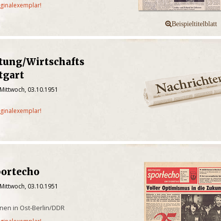
iginalexemplar!
tung/Wirtschafts
tgart
 Mittwoch, 03.10.1951
iginalexemplar!
portecho
 Mittwoch, 03.10.1951
enen in Ost-Berlin/DDR