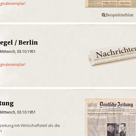
iginalexemplar!
egel / Berlin
 Mittwoch, 03.10.1951
iginalexemplar!
itung
 Mittwoch, 03.10.1951
itung mit Wirtschaftsteil als die
en