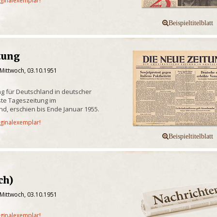
iginalexemplar!
tung
 Mittwoch, 03.10.1951
g für Deutschland in deutscher
te Tageszeitung im
d, erschien bis Ende Januar 1955.
iginalexemplar!
ch)
 Mittwoch, 03.10.1951
iginalexemplar!