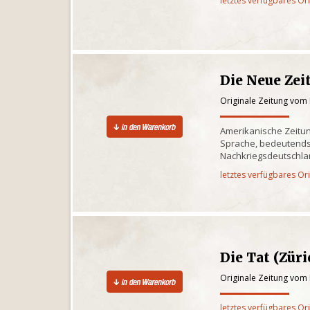
letztes verfügbares Or
Die Neue Zei
Originale Zeitung vom
Amerikanische Zeitun
Sprache, bedeutends
Nachkriegsdeutschlan
letztes verfügbares Or
Die Tat (Züri
Originale Zeitung vom
letztes verfügbares Or