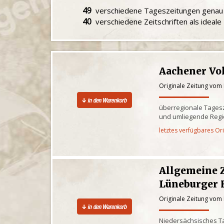
49
verschiedene Tageszeitungen gena
40
verschiedene Zeitschriften als ideal
Aachener Vo
Originale Zeitung vom
überregionale Tagesz
und umliegende Reg
letztes verfügbares Or
Allgemeine 
Lüneburger 
Originale Zeitung vom
Niedersächsisches Ta