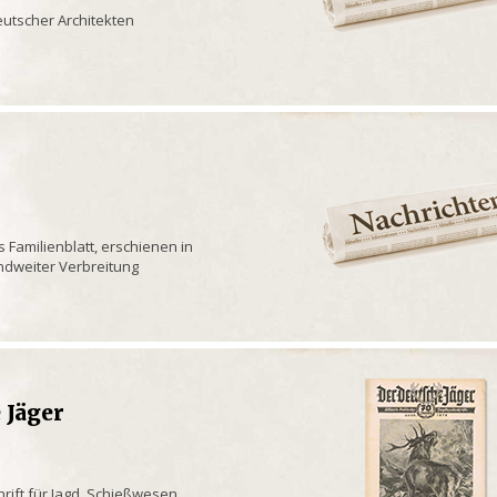
utscher Architekten
s Familienblatt, erschienen in
andweiter Verbreitung
 Jäger
hrift für Jagd, Schießwesen,