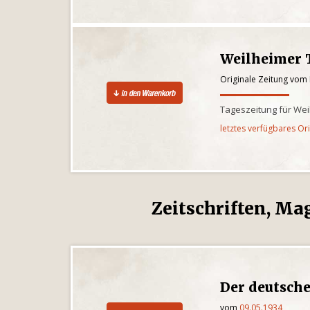
Weilheimer 
Originale Zeitung vom
Tageszeitung für We
letztes verfügbares Or
Zeitschriften, Ma
Der deutsc
vom
09.05.1934