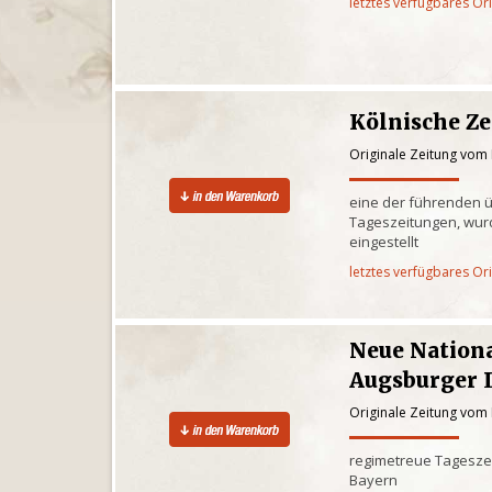
letztes verfügbares Or
Kölnische Z
Originale Zeitung vom
eine der führenden 
Tageszeitungen, wur
eingestellt
letztes verfügbares Or
Neue Nationa
Augsburger 
Originale Zeitung vom
regimetreue Tagesze
Bayern