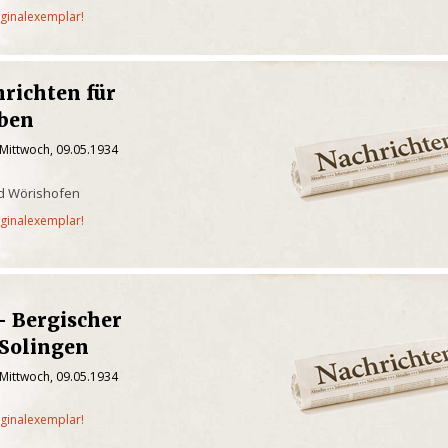
iginalexemplar!
richten für
ben
 Mittwoch, 09.05.1934
d Wörishofen
iginalexemplar!
- Bergischer
-Solingen
 Mittwoch, 09.05.1934
iginalexemplar!