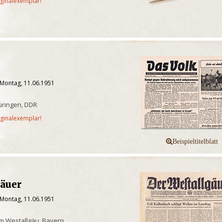
iginalexemplar!
 Montag, 11.06.1951
üringen, DDR
iginalexemplar!
gäuer
 Montag, 11.06.1951
m Westallgäu, Bayern