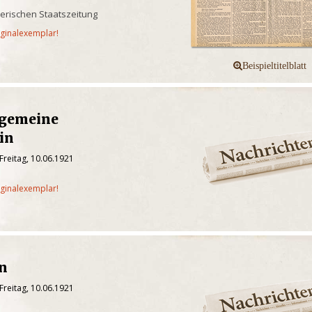
yerischen Staatszeitung
iginalexemplar!
lgemeine
in
Freitag, 10.06.1921
iginalexemplar!
en
Freitag, 10.06.1921