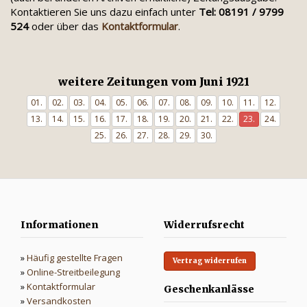
Kontaktieren Sie uns dazu einfach unter
Tel: 08191 / 9799
524
oder über das
Kontaktformular
.
weitere Zeitungen vom Juni 1921
01.
02.
03.
04.
05.
06.
07.
08.
09.
10.
11.
12.
13.
14.
15.
16.
17.
18.
19.
20.
21.
22.
23.
24.
25.
26.
27.
28.
29.
30.
Informationen
Widerrufsrecht
»
Häufig gestellte Fragen
Vertrag widerrufen
»
Online-Streitbeilegung
»
Kontaktformular
Geschenkanlässe
»
Versandkosten