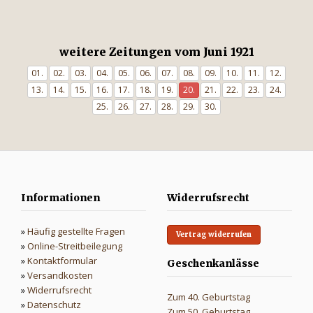
weitere Zeitungen vom Juni 1921
01.
02.
03.
04.
05.
06.
07.
08.
09.
10.
11.
12.
13.
14.
15.
16.
17.
18.
19.
20.
21.
22.
23.
24.
25.
26.
27.
28.
29.
30.
Informationen
Widerrufsrecht
»
Häufig gestellte Fragen
Vertrag widerrufen
»
Online-Streitbeilegung
»
Kontaktformular
Geschenkanlässe
»
Versandkosten
»
Widerrufsrecht
Zum 40. Geburtstag
»
Datenschutz
Zum 50. Geburtstag