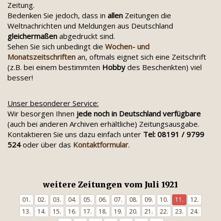
Zeitung.
Bedenken Sie jedoch, dass in
allen
Zeitungen die
Weltnachrichten und Meldungen aus Deutschland
gleichermaßen
abgedruckt sind.
Sehen Sie sich unbedingt die
Wochen- und
Monatszeitschriften
an, oftmals eignet sich eine Zeitschrift
(z.B. bei einem bestimmten
Hobby
des Beschenkten) viel
besser!
Unser besonderer Service:
Wir besorgen Ihnen
jede noch in Deutschland verfügbare
(auch bei anderen Archiven erhältliche) Zeitungsausgabe.
Kontaktieren Sie uns dazu einfach unter
Tel: 08191 / 9799
524
oder über das
Kontaktformular
.
weitere Zeitungen vom Juli 1921
01.
02.
03.
04.
05.
06.
07.
08.
09.
10.
11.
12.
13.
14.
15.
16.
17.
18.
19.
20.
21.
22.
23.
24.