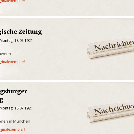
iginalexemplar!
ische Zeitung
 Montag, 18.07.1921
hwerin
iginalexemplar!
gsburger
g
 Montag, 18.07.1921
ienen in München
iginalexemplar!