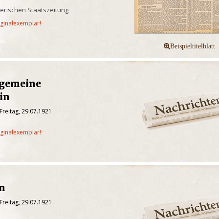
yerischen Staatszeitung
iginalexemplar!
lgemeine
in
Freitag, 29.07.1921
iginalexemplar!
en
Freitag, 29.07.1921