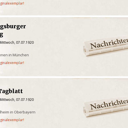
iginalexemplar!
gsburger
g
 Mittwoch, 07.07.1920
ienen in München
iginalexemplar!
Tagblatt
 Mittwoch, 07.07.1920
ilheim in Oberbayern
iginalexemplar!