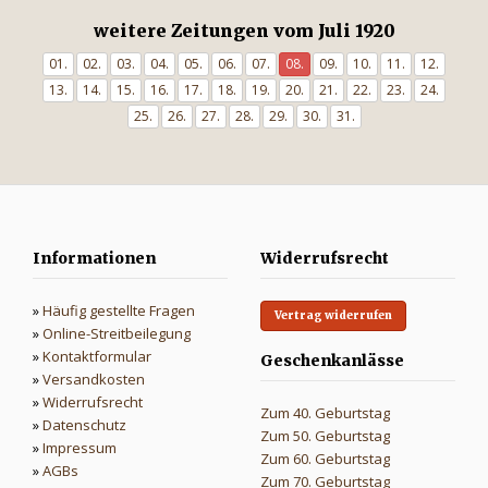
weitere Zeitungen vom Juli 1920
01.
02.
03.
04.
05.
06.
07.
08.
09.
10.
11.
12.
13.
14.
15.
16.
17.
18.
19.
20.
21.
22.
23.
24.
25.
26.
27.
28.
29.
30.
31.
Informationen
Widerrufsrecht
»
Häufig gestellte Fragen
Vertrag widerrufen
»
Online-Streitbeilegung
»
Kontaktformular
Geschenkanlässe
»
Versandkosten
»
Widerrufsrecht
Zum 40. Geburtstag
»
Datenschutz
Zum 50. Geburtstag
»
Impressum
Zum 60. Geburtstag
»
AGBs
Zum 70. Geburtstag