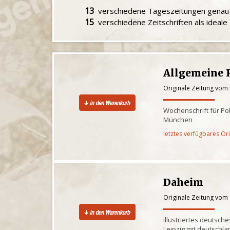
13
verschiedene Tageszeitungen gena
15
verschiedene Zeitschriften als ideal
Allgemeine 
Originale Zeitung vom
Wochenschrift für Pol
München
letztes verfügbares Or
Daheim
Originale Zeitung vom
illustriertes deutsche
Leipzig mit deutschl