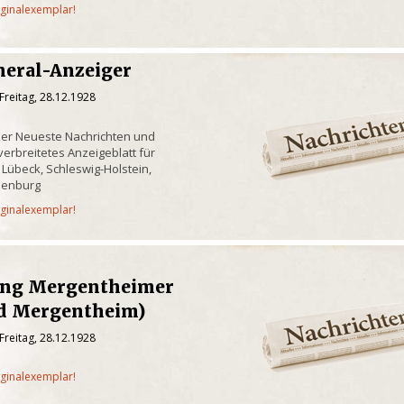
iginalexemplar!
neral-Anzeiger
Freitag, 28.12.1928
ker Neueste Nachrichten und
erbreitetes Anzeigeblatt für
 Lübeck, Schleswig-Holstein,
lenburg
iginalexemplar!
ung Mergentheimer
ad Mergentheim)
Freitag, 28.12.1928
iginalexemplar!