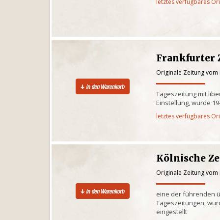
letztes verfügbares Or
Frankfurter 
Originale Zeitung vom 
Tageszeitung mit libe
Einstellung, wurde 1
letztes verfügbares Or
Kölnische Z
Originale Zeitung vom 
eine der führenden 
Tageszeitungen, wur
eingestellt