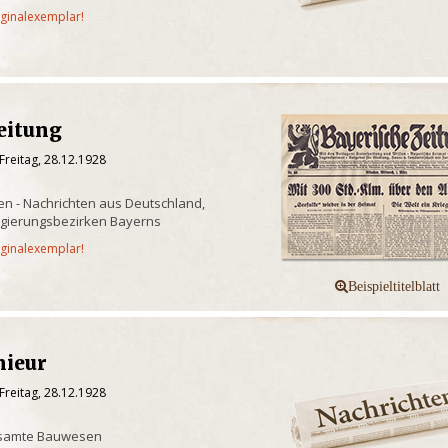
iginalexemplar!
eitung
Freitag, 28.12.1928
n - Nachrichten aus Deutschland,
egierungsbezirken Bayerns
iginalexemplar!
nieur
Freitag, 28.12.1928
gesamte Bauwesen