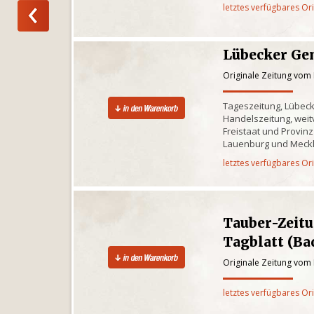
letztes verfügbares Or
Lübecker Ge
Originale Zeitung vom 
Tageszeitung, Lübec
Handelszeitung, weitv
Freistaat und Provinz
Lauenburg und Meck
letztes verfügbares Or
Tauber-Zeit
Tagblatt (B
Originale Zeitung vom 
letztes verfügbares Or