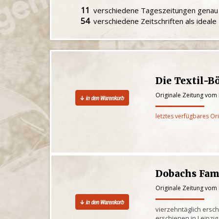
11
verschiedene Tageszeitungen gena
54
verschiedene Zeitschriften als ideal
Die Textil-B
Originale Zeitung vom
letztes verfügbares Or
Dobachs Fami
Originale Zeitung vom
vierzehntäglich ersch
erschienen in Leipzig