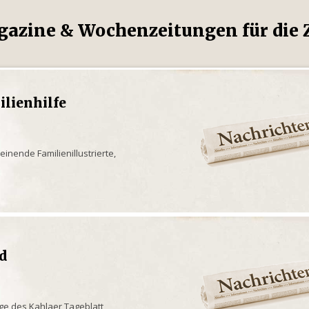
gazine & Wochenzeitungen für die Z
lienhilfe
einende Familienillustrierte,
ld
age des Kahlaer Tageblatt